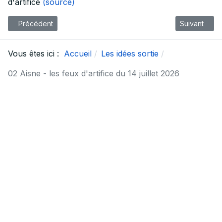
d'artifice
(source)
Article précédent : 03 Allier- les feux d'artifice du 14 juillet 2026
Article suivan
Précédent
Suivant
Vous êtes ici :
Accueil
Les idées sortie
02 Aisne - les feux d'artifice du 14 juillet 2026