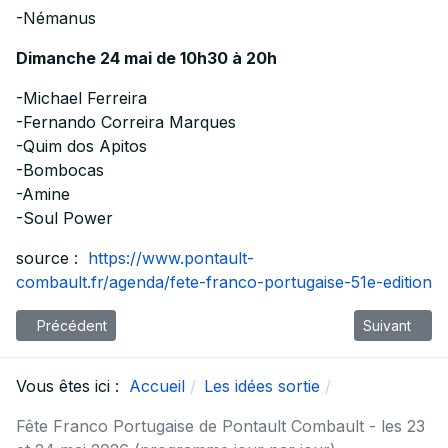
-Némanus
Dimanche 24 mai de 10h30 à 20h
-Michael Ferreira
-Fernando Correira Marques
-Quim dos Apitos
-Bombocas
-Amine
-Soul Power
source :
https://www.pontault-
combault.fr/agenda/fete-franco-portugaise-51e-edition
Article précédent : 08 Ardennes - les feux d'artifice du 14 juille
Article suiv
Précédent
Suivant
Vous êtes ici :
Accueil
Les idées sortie
Fête Franco Portugaise de Pontault Combault - les 23