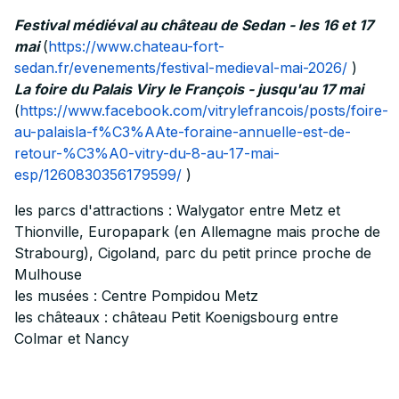
Festival médiéval au château de Sedan - les 16 et 17
mai
(
https://www.chateau-fort-
sedan.fr/evenements/festival-medieval-mai-2026/
)
La foire du Palais Viry le François - jusqu'au 17 mai
(
https://www.facebook.com/vitrylefrancois/posts/foire-
au-palaisla-f%C3%AAte-foraine-annuelle-est-de-
retour-%C3%A0-vitry-du-8-au-17-mai-
esp/1260830356179599/
)
les parcs d'attractions : Walygator entre Metz et
Thionville, Europapark (en Allemagne mais proche de
Strabourg), Cigoland, parc du petit prince proche de
Mulhouse
les musées : Centre Pompidou Metz
les châteaux : château Petit Koenigsbourg entre
Colmar et Nancy