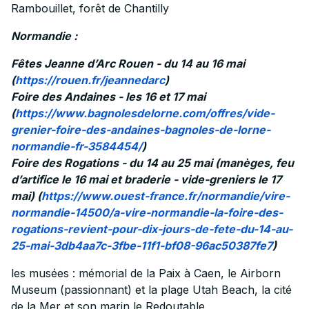
Rambouillet, forêt de Chantilly
Normandie :
Fêtes Jeanne d’Arc Rouen - du 14 au 16 mai
(
https://rouen.fr/jeannedarc
)
Foire des Andaines - les 16 et 17 mai
(
https://www.bagnolesdelorne.com/offres/vide-
grenier-foire-des-andaines-bagnoles-de-lorne-
normandie-fr-3584454/
)
Foire des Rogations - du 14 au 25 mai (manèges, feu
d’artifice le 16 mai et braderie - vide-greniers le 17
mai) (
https://www.ouest-france.fr/normandie/vire-
normandie-14500/a-vire-normandie-la-foire-des-
rogations-revient-pour-dix-jours-de-fete-du-14-au-
25-mai-3db4aa7c-3fbe-11f1-bf08-96ac50387fe7
)
les musées : mémorial de la Paix à Caen, le Airborn
Museum (passionnant) et la plage Utah Beach, la cité
de la Mer et son marin le Redoutable